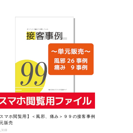
スマホ閲覧用】＜風邪、痛み＞９９の接客事例
元販売
,310