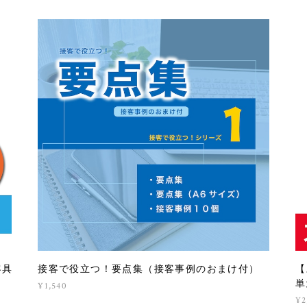
客具
接客で役立つ！要点集（接客事例のおまけ付）
【
単
¥1,540
¥2