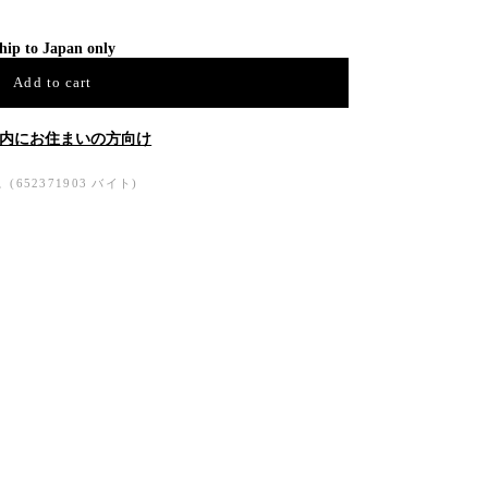
hip to Japan only
Add to cart
内にお住まいの方向け
52371903 バイト)