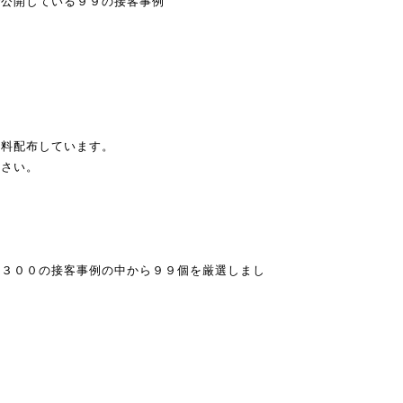
で公開している９９の接客事例
無料配布しています。
ださい。
る３００の接客事例の中から９９個を厳選しまし